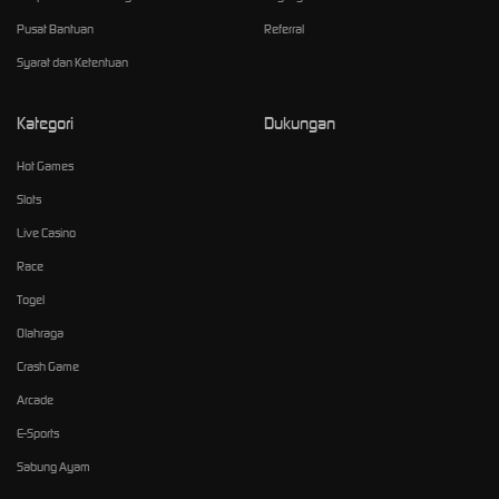
Pusat Bantuan
Referral
Syarat dan Ketentuan
Kategori
Dukungan
Hot Games
Slots
Live Casino
Race
Togel
Olahraga
Crash Game
Arcade
E-Sports
Sabung Ayam