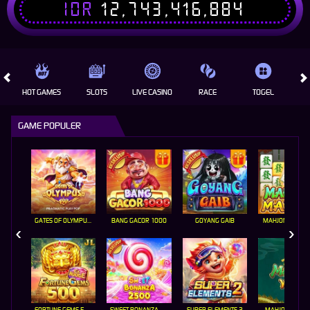
IDR
12,743,416,884
HOT GAMES
SLOTS
LIVE CASINO
RACE
TOGEL
OL
GAME POPULER
GATES OF OLYMPUS POP
BANG GACOR 1000
GOYANG GAIB
MAHJONG MAX
FORTUNE GEMS 500
SWEET BONANZA 2500
SUPER ELEMENTS 2
MAHJONG WAYS