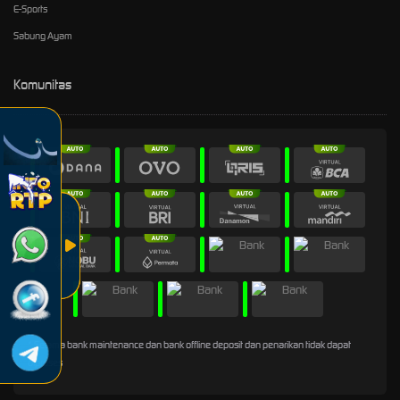
E-Sports
Sabung Ayam
Komunitas
* Selama bank maintenance dan bank offline deposit dan penarikan tidak dapat
diproses