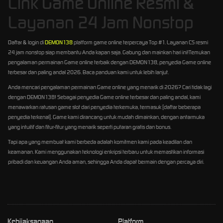
Link Game Online Resmi &
Layanan 24 Jam Nonstop
Daftar & login di
DEMON138
platform game online terpercaya Top #1. Layanan CS resmi
24 jam nonstop siap membantu Anda kapan saja. Gabung dan mainkan hari ini!Temukan
pengalaman permainan Game online terbaik dengan DEMON138, penyedia Game online
terbesar dan paling andal 2026. Baca panduan kami untuk lebih lanjut.
Anda mencari pengalaman permainan Game online yang menarik di 2026? Cari tidak lagi
dengan DEMON138! Sebagai penyedia Game online terbesar dan paling andal, kami
menawarkan ratusan game slot dari penyedia terkemuka, termasuk [daftar beberapa
penyedia terkenal]. Game kami dirancang untuk mudah dimainkan, dengan antarmuka
yang intuitif dan fitur-fitur yang menarik seperti putaran gratis dan bonus.
Tapi apa yang membuat kami berbeda adalah komitmen kami pada keadilan dan
keamanan. Kami menggunakan teknologi enkripsi terbaru untuk memastikan informasi
pribadi dan keuangan Anda aman, sehingga Anda dapat bermain dengan percaya diri.
Kebijaksanaan
Platform