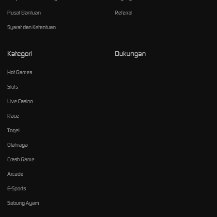
Pusat Bantuan
Referral
Syarat dan Ketentuan
Kategori
Dukungan
Hot Games
Slots
Live Casino
Race
Togel
Olahraga
Crash Game
Arcade
E-Sports
Sabung Ayam