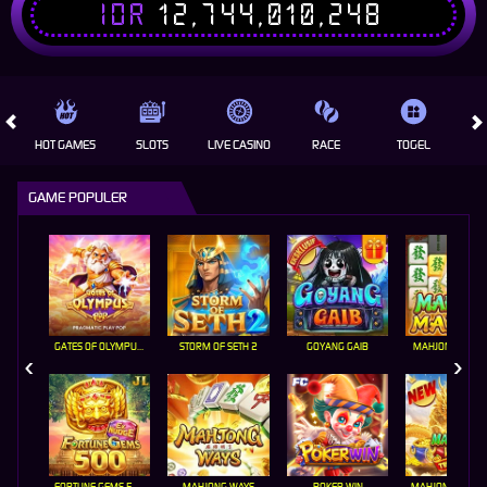
IDR
12,744,010,248
HOT GAMES
SLOTS
LIVE CASINO
RACE
TOGEL
OL
GAME POPULER
GATES OF OLYMPUS POP
STORM OF SETH 2
GOYANG GAIB
MAHJONG MAX
FORTUNE GEMS 500
MAHJONG WAYS
POKER WIN