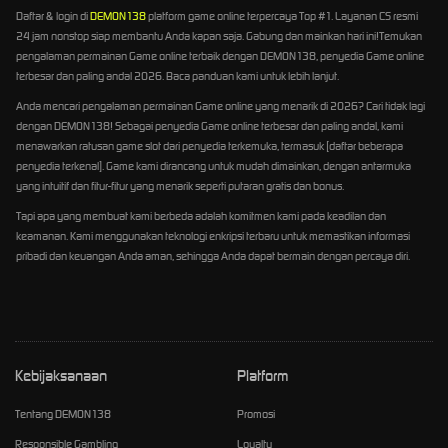
Daftar & login di
DEMON138
platform game online terpercaya Top #1. Layanan CS resmi
24 jam nonstop siap membantu Anda kapan saja. Gabung dan mainkan hari ini!Temukan
pengalaman permainan Game online terbaik dengan DEMON138, penyedia Game online
terbesar dan paling andal 2026. Baca panduan kami untuk lebih lanjut.
Anda mencari pengalaman permainan Game online yang menarik di 2026? Cari tidak lagi
dengan DEMON138! Sebagai penyedia Game online terbesar dan paling andal, kami
menawarkan ratusan game slot dari penyedia terkemuka, termasuk [daftar beberapa
penyedia terkenal]. Game kami dirancang untuk mudah dimainkan, dengan antarmuka
yang intuitif dan fitur-fitur yang menarik seperti putaran gratis dan bonus.
Tapi apa yang membuat kami berbeda adalah komitmen kami pada keadilan dan
keamanan. Kami menggunakan teknologi enkripsi terbaru untuk memastikan informasi
pribadi dan keuangan Anda aman, sehingga Anda dapat bermain dengan percaya diri.
Kebijaksanaan
Platform
Tentang DEMON138
Promosi
Responsible Gambling
Loyalty