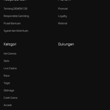
Tentang DEMON138
Promosi
Responsible Gambling
Loyalty
Pusat Bantuan
Referral
Syarat dan Ketentuan
Kategori
Dukungan
Hot Games
Slots
Live Casino
Race
Togel
Olahraga
Crash Game
Arcade