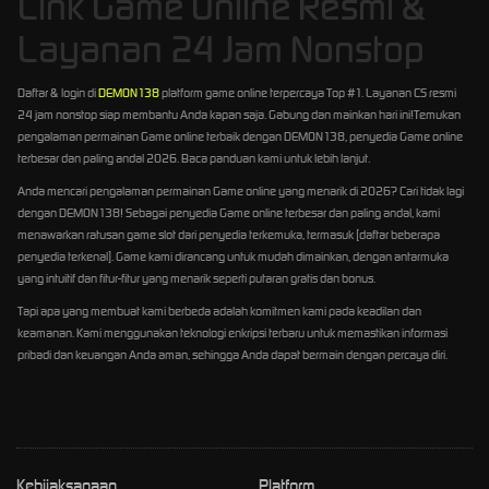
Link Game Online Resmi &
Layanan 24 Jam Nonstop
Daftar & login di
DEMON138
platform game online terpercaya Top #1. Layanan CS resmi
24 jam nonstop siap membantu Anda kapan saja. Gabung dan mainkan hari ini!Temukan
pengalaman permainan Game online terbaik dengan DEMON138, penyedia Game online
terbesar dan paling andal 2026. Baca panduan kami untuk lebih lanjut.
Anda mencari pengalaman permainan Game online yang menarik di 2026? Cari tidak lagi
dengan DEMON138! Sebagai penyedia Game online terbesar dan paling andal, kami
menawarkan ratusan game slot dari penyedia terkemuka, termasuk [daftar beberapa
penyedia terkenal]. Game kami dirancang untuk mudah dimainkan, dengan antarmuka
yang intuitif dan fitur-fitur yang menarik seperti putaran gratis dan bonus.
Tapi apa yang membuat kami berbeda adalah komitmen kami pada keadilan dan
keamanan. Kami menggunakan teknologi enkripsi terbaru untuk memastikan informasi
pribadi dan keuangan Anda aman, sehingga Anda dapat bermain dengan percaya diri.
Kebijaksanaan
Platform