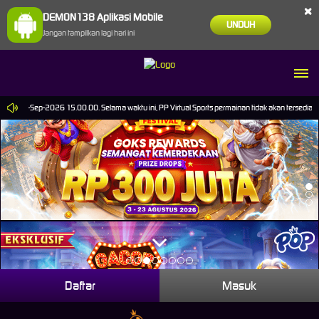
×
DEMON138 Aplikasi Mobile
UNDUH
Jangan tampilkan lagi hari ini
mpai 30-Sep-2026 15.00.00. Selama waktu ini, PP Virtual Sports permainan tidak akan tersedia
Daftar
Masuk