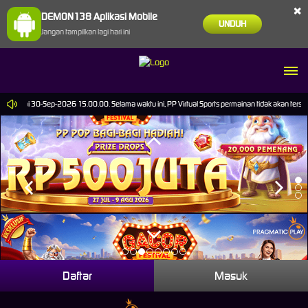
×
DEMON138 Aplikasi Mobile
UNDUH
Jangan tampilkan lagi hari ini
0 sampai 30-Sep-2026 15.00.00. Selama waktu ini, PP Virtual Sports permainan tidak akan ters
Daftar
Masuk