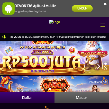
×
DEMON138 Aplikasi Mobile
UNDUH
Jangan tampilkan lagi hari ini
pai 30-Sep-2026 15.00.00. Selama waktu ini, PP Virtual Sports permainan tidak akan tersedia.
Daftar
Masuk