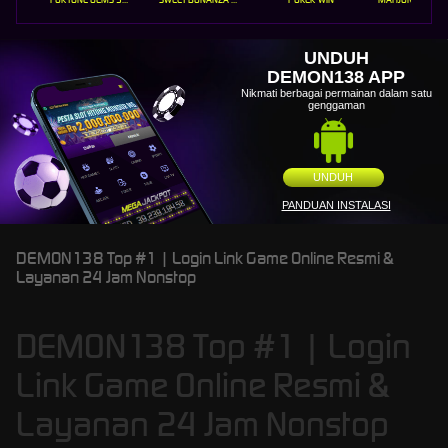
UNDUH
DEMON138 APP
Nikmati berbagai permainan dalam satu
genggaman
UNDUH
PANDUAN INSTALASI
DEMON138 Top #1 | Login Link Game Online Resmi &
Layanan 24 Jam Nonstop
DEMON138 Top #1 | Login
Link Game Online Resmi &
Layanan 24 Jam Nonstop