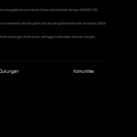
emukan pengalaman permainan Game online terbaik dengan DEMON138,
 menawarkan ratusan game slot dari penyedia terkemuka, termasuk [daftar
badi dan keuangan Anda aman, sehingga Anda dapat bermain dengan
Dukungan
Komunitas