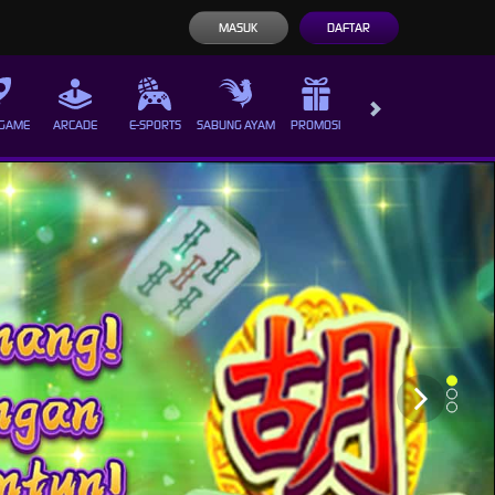
MASUK
DAFTAR
 GAME
ARCADE
E-SPORTS
SABUNG AYAM
PROMOSI