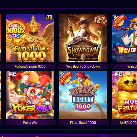
Fortune Garuda 1000
Wild Bounty Showdown
Way of
Poker Win
Pirate Quest 1000
MUSCLE FO