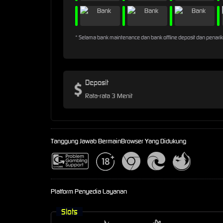
* Selama bank maintenance dan bank offline deposit dan penarik
Deposit
Rata-rata 3 Menit
Tanggung Jawab Bermain
Browser Yang Didukung
Platform Penyedia Layanan
Slots