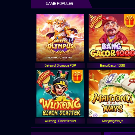
GAME POPULER
Gates of Olympus POP
Bang Gacor 1000
Wukong - Black Scatter
Mahjong Ways