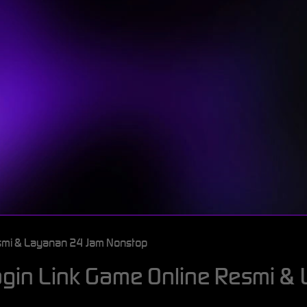
smi & Layanan 24 Jam Nonstop
in Link Game Online Resmi &